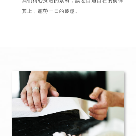
我們精心揀選的素材，讓您自適自在的徜徉
其上，慰勞一日的疲憊。